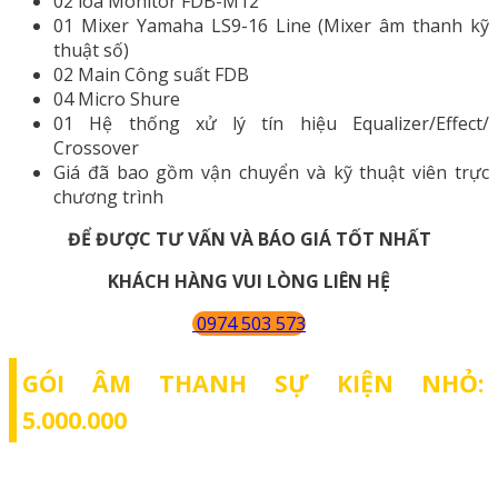
02 loa Monitor FDB-M12
01 Mixer Yamaha LS9-16 Line (Mixer âm thanh kỹ
thuật số)
02 Main Công suất FDB
04 Micro Shure
01 Hệ thống xử lý tín hiệu Equalizer/Effect/
Crossover
Giá đã bao gồm vận chuyển và kỹ thuật viên trực
chương trình
ĐỂ ĐƯỢC TƯ VẤN VÀ BÁO GIÁ TỐT NHẤT
KHÁCH HÀNG VUI LÒNG LIÊN HỆ
0974 503 573
GÓI ÂM THANH SỰ KIỆN NHỎ:
5.000.000