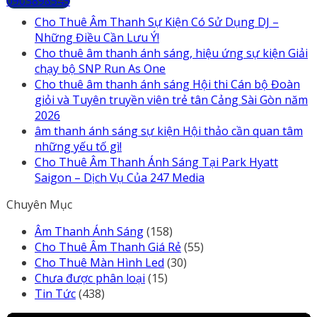
0903898545
Cho Thuê Âm Thanh Sự Kiện Có Sử Dụng DJ –
Những Điều Cần Lưu Ý!
Cho thuê âm thanh ánh sáng, hiệu ứng sự kiện Giải
chạy bộ SNP Run As One
Cho thuê âm thanh ánh sáng Hội thi Cán bộ Đoàn
giỏi và Tuyên truyền viên trẻ tân Cảng Sài Gòn năm
2026
âm thanh ánh sáng sự kiện Hội thảo cần quan tâm
những yếu tố gì!
Cho Thuê Âm Thanh Ánh Sáng Tại Park Hyatt
Saigon – Dịch Vụ Của 247 Media
Chuyên Mục
Âm Thanh Ánh Sáng
(158)
Cho Thuê Âm Thanh Giá Rẻ
(55)
Cho Thuê Màn Hình Led
(30)
Chưa được phân loại
(15)
Tin Tức
(438)