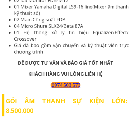
02 loa Monitor FDB-M12
01 Mixer Yamaha Digital LS9-16 line(Mixer âm thanh
kỹ thuật số)
02 Main Công suất FDB
04 Micro Shure SLX24/Beta 87A
01 Hệ thống xử lý tín hiệu Equalizer/Effect/
Crossover
Giá đã bao gồm vận chuyển và kỹ thuật viên trực
chương trình
ĐỂ ĐƯỢC TƯ VẤN VÀ BÁO GIÁ TỐT NHẤT
KHÁCH HÀNG VUI LÒNG LIÊN HỆ
0974 503 573
GÓI ÂM THANH SỰ KIỆN LỚN:
8.500.000