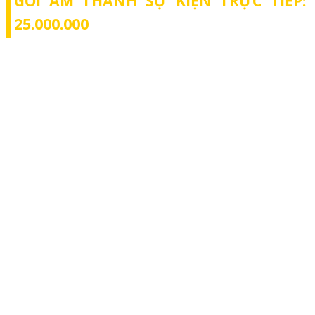
GÓI ÂM THANH SỰ KIỆN TRỰC TIẾP:
25.000.000