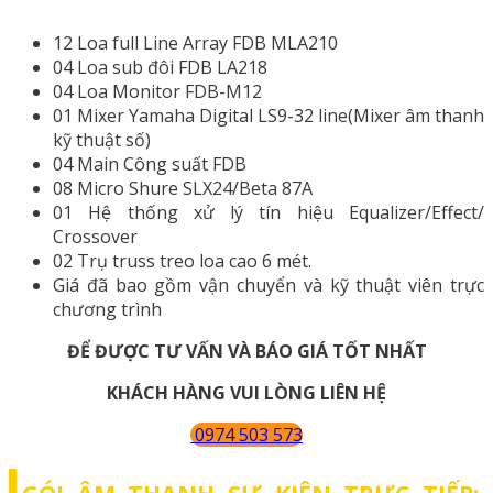
12 Loa full Line Array FDB MLA210
04 Loa sub đôi FDB LA218
04 Loa Monitor FDB-M12
01 Mixer Yamaha Digital LS9-32 line(Mixer âm thanh
kỹ thuật số)
04 Main Công suất FDB
08 Micro Shure SLX24/Beta 87A
01 Hệ thống xử lý tín hiệu Equalizer/Effect/
Crossover
02 Trụ truss treo loa cao 6 mét.
Giá đã bao gồm vận chuyển và kỹ thuật viên trực
chương trình
ĐỂ ĐƯỢC TƯ VẤN VÀ BÁO GIÁ TỐT NHẤT
KHÁCH HÀNG VUI LÒNG LIÊN HỆ
0974 503 573