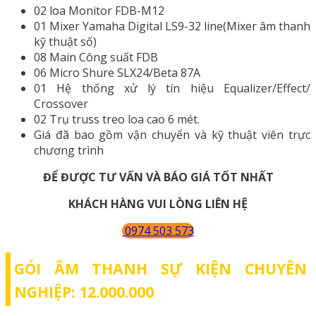
02 loa Monitor FDB-M12
01 Mixer Yamaha Digital LS9-32 line(Mixer âm thanh
kỹ thuật số)
08 Main Công suất FDB
06 Micro Shure SLX24/Beta 87A
01 Hệ thống xử lý tín hiệu Equalizer/Effect/
Crossover
02 Trụ truss treo loa cao 6 mét.
Giá đã bao gồm vận chuyển và kỹ thuật viên trực
chương trình
ĐỂ ĐƯỢC TƯ VẤN VÀ BÁO GIÁ TỐT NHẤT
KHÁCH HÀNG VUI LÒNG LIÊN HỆ
0974 503 573
GÓI ÂM THANH SỰ KIỆN CHUYÊN
NGHIỆP: 12.000.000