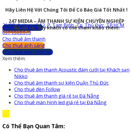
Hãy Liên Hệ Với Chúng Tôi Để Có Báo Giá Tốt Nhất !
247 MEDIA – ÂM THANH SỰ KIỆN CHUYÊN NGHIỆP
26/9B đường số 12, P. Tam Bình, Tp. Thủ Đức, TP.HCM
info@247media.vn
Ngoài ra, quý khách có thể tham khảo thêm:
0903.898.545
0974.503.573
Cho thuê âm thanh
Cho thuê ánh sáng
Cho thuê màn hình led
Xem thêm:
Cho thuê âm thanh Acoustic đám cưới tại Khách sạn
Nikko
Cho thuê âm thanh sự kiện Quận Thủ Đức
Cho thuê đèn Follow
Cho thuê âm thanh giá rẻ tại Đà Nẵng
Cho thuê màn hình led giá rẻ tại Đà Nẵng
Có Thể Bạn Quan Tâm: