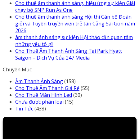
Cho thuê âm thanh ánh sáng, hiệu ứng sự kiện Giải
chạy bộ SNP Run As One
Cho thuê âm thanh ánh sáng Hội thi Cán bộ Đoàn
giỏi và Tuyên truyền viên trẻ tân Cảng Sài Gòn năm
2026
âm thanh ánh sáng sự kiện Hội thảo cần quan tâm
những yếu tố gì!
Cho Thuê Âm Thanh Ánh Sáng Tại Park Hyatt
Saigon – Dịch Vụ Của 247 Media
Chuyên Mục
Âm Thanh Ánh Sáng
(158)
Cho Thuê Âm Thanh Giá Rẻ
(55)
Cho Thuê Màn Hình Led
(30)
Chưa được phân loại
(15)
Tin Tức
(438)