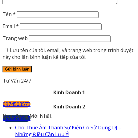
Tên
*
Email
*
Trang web
Lưu tên của tôi, email, và trang web trong trình duyệt
này cho lần bình luận kế tiếp của tôi.
Tư Vấn 24/7
Kinh Doanh 1
0974503573
Kinh Doanh 2
Hoạt Động Mới Nhất
0903898545
Cho Thuê Âm Thanh Sự Kiện Có Sử Dụng DJ –
Những Điều Cần Lưu Ý!