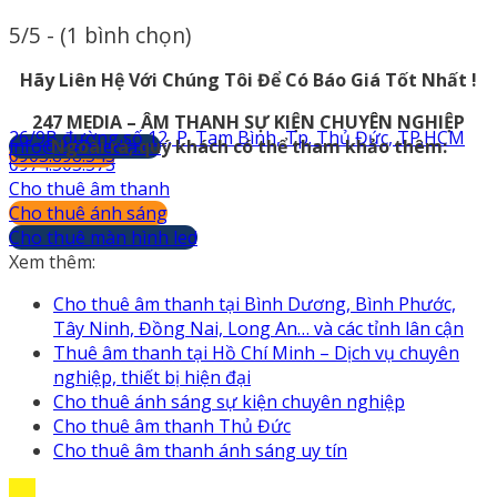
5/5 - (1 bình chọn)
Hãy Liên Hệ Với Chúng Tôi Để Có Báo Giá Tốt Nhất !
247 MEDIA – ÂM THANH SỰ KIỆN CHUYÊN NGHIỆP
26/9B đường số 12, P. Tam Bình, Tp. Thủ Đức, TP.HCM
info@247media.vn
Ngoài ra, quý khách có thể tham khảo thêm:
0903.898.545
0974.503.573
Cho thuê âm thanh
Cho thuê ánh sáng
Cho thuê màn hình led
Xem thêm:
Cho thuê âm thanh tại Bình Dương, Bình Phước,
Tây Ninh, Đồng Nai, Long An… và các tỉnh lân cận
Thuê âm thanh tại Hồ Chí Minh – Dịch vụ chuyên
nghiệp, thiết bị hiện đại
Cho thuê ánh sáng sự kiện chuyên nghiệp
Cho thuê âm thanh Thủ Đức
Cho thuê âm thanh ánh sáng uy tín