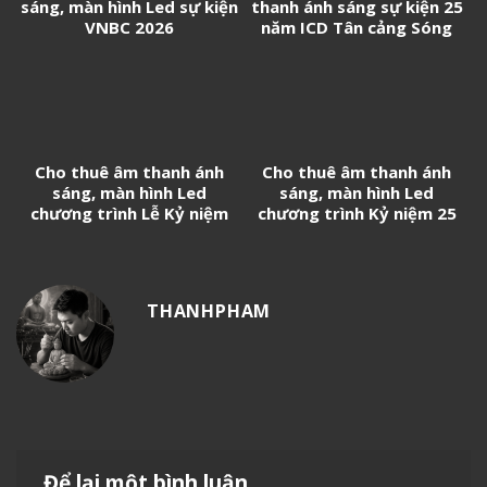
sáng, màn hình Led sự kiện
thanh ánh sáng sự kiện 25
VNBC 2026
năm ICD Tân cảng Sóng
thần
Cho thuê âm thanh ánh
Cho thuê âm thanh ánh
sáng, màn hình Led
sáng, màn hình Led
chương trình Lễ Kỷ niệm
chương trình Kỷ niệm 25
50 năm thành lập Trường
năm thành lập Trường Đại
THPT Nguyễn Hữu Cầu
học Kinh tế – Luật (UEL)
THANHPHAM
Để lại một bình luận