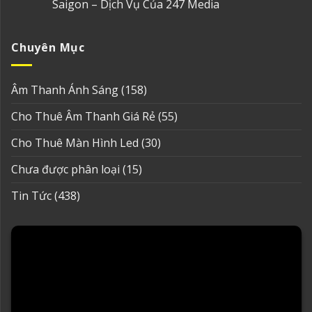
Saigon – Dịch Vụ Của 247 Media
Chuyên Mục
Âm Thanh Ánh Sáng
(158)
Cho Thuê Âm Thanh Giá Rẻ
(55)
Cho Thuê Màn Hình Led
(30)
Chưa được phân loại
(15)
Tin Tức
(438)