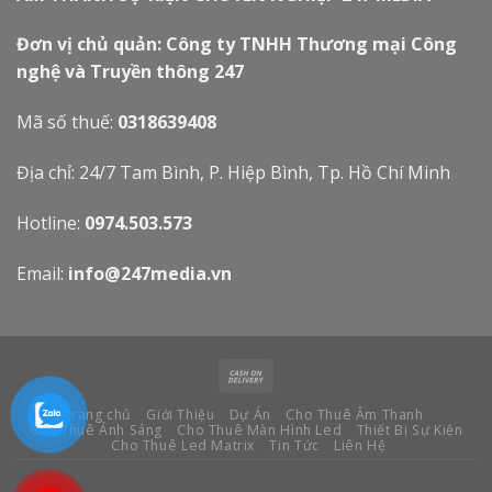
Đơn vị chủ quản: Công ty TNHH Thương mại Công
nghệ và Truyền thông 247
Mã số thuế:
0318639408
Địa chỉ: 24/7 Tam Bình, P. Hiệp Bình, Tp. Hồ Chí Minh
Hotline:
0974.503.573
Email:
info@247media.vn
Trang chủ
Giới Thiệu
Dự Án
Cho Thuê Âm Thanh
Cho Thuê Ánh Sáng
Cho Thuê Màn Hình Led
Thiết Bị Sự Kiện
Cho Thuê Led Matrix
Tin Tức
Liên Hệ