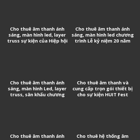
Cho thuê âm thanh ánh
Cho thuê âm thanh ánh
sáng, màn hình led, layer
sáng, màn hình led chương
truss sự kiện của Hiệp hội
trình Lễ kỷ niệm 20 năm
Doanh nghiệp Trung Quốc
thành lập Tân Cảng
tại Việt Nam
Logistics
Cho thuê âm thanh ánh
Cho thuê âm thanh và
sáng, màn hình Led, layer
cung cấp trọn gói thiết bị
truss, sân khấu chương
cho sự kiện HUIT Fest
trình Biểu diễn nghệ thuật
chào mừng thành lập
Phường Long Thành
Cho thuê âm thanh ánh
Cho thuê hệ thống âm