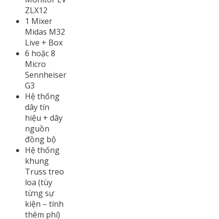
ZLX12
1 Mixer
Midas M32
Live + Box
6 hoặc 8
Micro
Sennheiser
G3
Hệ thống
dây tín
hiệu + dây
nguồn
đồng bộ
Hệ thống
khung
Truss treo
loa (tùy
từng sự
kiện – tính
thêm phí)