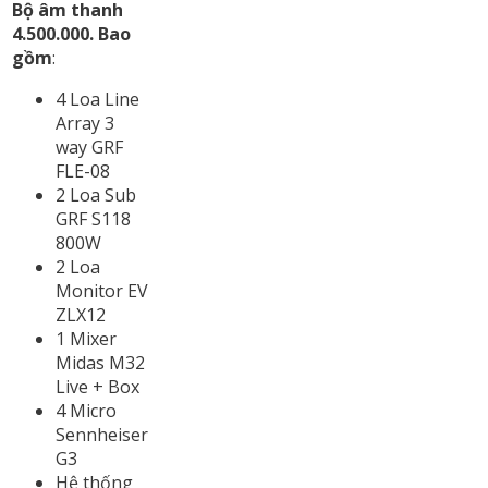
Bộ âm thanh
4.500.000. Bao
gồm
:
4 Loa Line
Array 3
way GRF
FLE-08
2 Loa Sub
GRF S118
800W
2 Loa
Monitor EV
ZLX12
1 Mixer
Midas M32
Live + Box
4 Micro
Sennheiser
G3
Hệ thống