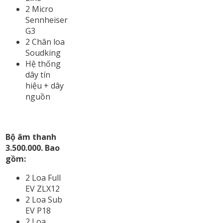
2 Micro
Sennheiser
G3
2 Chân loa
Soudking
Hệ thống
dây tín
hiệu + dây
nguồn
Bộ âm thanh
3.500.000. Bao
gồm:
2 Loa Full
EV ZLX12
2 Loa Sub
EV P18
2 Loa