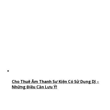
Cho Thuê Âm Thanh Sự Kiện Có Sử Dụng DJ –
Những Điều Cần Lưu Ý!