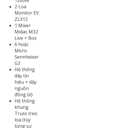
1200W
2 Loa
Monitor EV
ZLX12
1 Mixer
Midas M32
Live + Box
6 hoặc
Micro
Sennheiser
G3
Hệ thống
dây tín
hiệu + dây
nguồn
đồng bộ
Hệ thống
khung
Truss treo
loa (tùy
từng sự