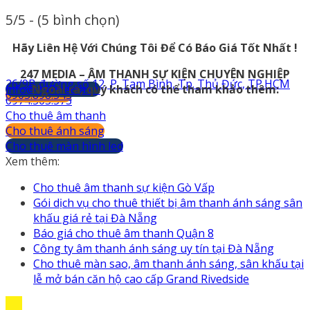
5/5 - (5 bình chọn)
Hãy Liên Hệ Với Chúng Tôi Để Có Báo Giá Tốt Nhất !
247 MEDIA – ÂM THANH SỰ KIỆN CHUYÊN NGHIỆP
26/9B đường số 12, P. Tam Bình, Tp. Thủ Đức, TP.HCM
info@247media.vn
Ngoài ra, quý khách có thể tham khảo thêm:
0903.898.545
0974.503.573
Cho thuê âm thanh
Cho thuê ánh sáng
Cho thuê màn hình led
Xem thêm:
Cho thuê âm thanh sự kiện Gò Vấp
Gói dịch vụ cho thuê thiết bị âm thanh ánh sáng sân
khấu giá rẻ tại Đà Nẵng
Báo giá cho thuê âm thanh Quận 8
Công ty âm thanh ánh sáng uy tín tại Đà Nẵng
Cho thuê màn sao, âm thanh ánh sáng, sân khấu tại
lễ mở bán căn hộ cao cấp Grand Rivedside