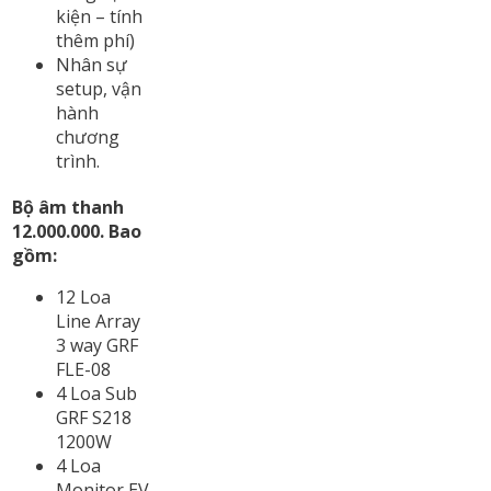
kiện – tính
thêm phí)
Nhân sự
setup, vận
hành
chương
trình.
Bộ âm thanh
12.000.000. Bao
gồm:
12 Loa
Line Array
3 way GRF
FLE-08
4 Loa Sub
GRF S218
1200W
4 Loa
Monitor EV