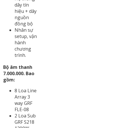
dây tín
hiệu + dây
nguồn
đồng bộ
Nhân sự
setup, vận
hành
chương
trình.
Bộ âm thanh
7.000.000. Bao
gồm:
8 Loa Line
Array 3
way GRF
FLE-08
2 Loa Sub
GRF S218