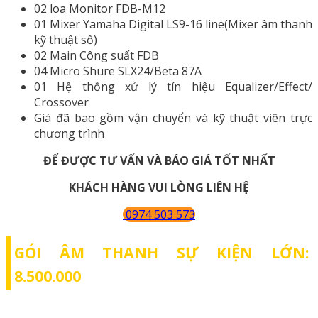
02 loa Monitor FDB-M12
01 Mixer Yamaha Digital LS9-16 line(Mixer âm thanh
kỹ thuật số)
02 Main Công suất FDB
04 Micro Shure SLX24/Beta 87A
01 Hệ thống xử lý tín hiệu Equalizer/Effect/
Crossover
Giá đã bao gồm vận chuyển và kỹ thuật viên trực
chương trình
ĐỂ ĐƯỢC TƯ VẤN VÀ BÁO GIÁ TỐT NHẤT
KHÁCH HÀNG VUI LÒNG LIÊN HỆ
0974 503 573
GÓI ÂM THANH SỰ KIỆN LỚN:
8.500.000