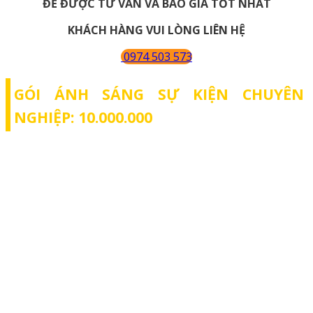
ĐỂ ĐƯỢC TƯ VẤN VÀ BÁO GIÁ TỐT NHẤT
KHÁCH HÀNG VUI LÒNG LIÊN HỆ
0974 503 573
GÓI ÁNH SÁNG SỰ KIỆN CHUYÊN
NGHIỆP: 10.000.000