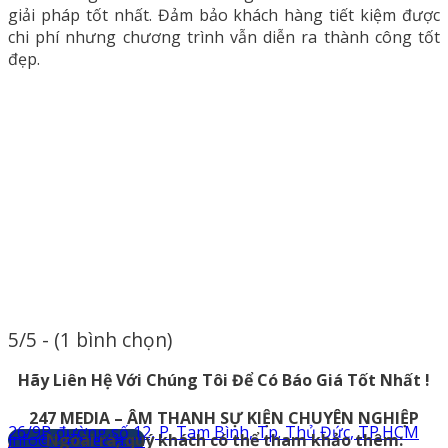
giải pháp tốt nhất. Đảm bảo khách hàng tiết kiệm được
chi phí nhưng chương trình vẫn diễn ra thành công tốt
đẹp.
5/5 - (1 bình chọn)
Hãy Liên Hệ Với Chúng Tôi Để Có Báo Giá Tốt Nhất !
247 MEDIA – ÂM THANH SỰ KIỆN CHUYÊN NGHIỆP
26/9B đường số 12, P. Tam Bình, Tp. Thủ Đức, TP.HCM
info@247media.vn
Ngoài ra, quý khách có thể tham khảo thêm:
0903.898.545