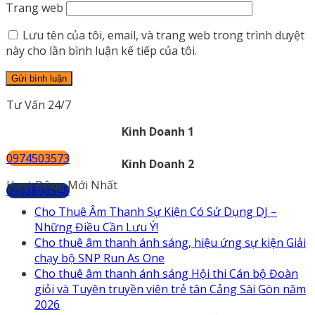
Trang web
Lưu tên của tôi, email, và trang web trong trình duyệt
này cho lần bình luận kế tiếp của tôi.
Tư Vấn 24/7
Kinh Doanh 1
0974503573
Kinh Doanh 2
Hoạt Động Mới Nhất
0903898545
Cho Thuê Âm Thanh Sự Kiện Có Sử Dụng DJ –
Những Điều Cần Lưu Ý!
Cho thuê âm thanh ánh sáng, hiệu ứng sự kiện Giải
chạy bộ SNP Run As One
Cho thuê âm thanh ánh sáng Hội thi Cán bộ Đoàn
giỏi và Tuyên truyền viên trẻ tân Cảng Sài Gòn năm
2026