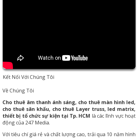
Kết Nối Với Chúng Tôi
Về Chúng Tôi
Cho thuê âm thanh ánh sáng, cho thuê màn hình led,
cho thuê sân khấu, cho thuê Layer truss, led matrix,
thiết bị tổ chức sự kiện tại Tp. HCM
là các lĩnh vực hoạt
động của 247 Media.
Với tiêu chí giá rẻ và chất lượng cao, trải qua 10 năm hình