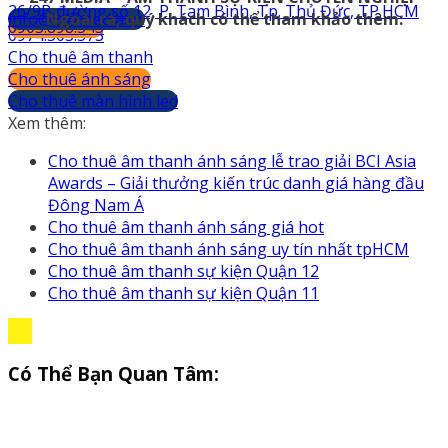
26/9B đường số 12, P. Tam Bình, Tp. Thủ Đức, TP.HCM
info@247media.vn
Ngoài ra, quý khách có thể tham khảo thêm:
0903.898.545
0974.503.573
Cho thuê âm thanh
Cho thuê ánh sáng
Cho thuê màn hình led
Xem thêm:
Cho thuê âm thanh ánh sáng lễ trao giải BCI Asia
Awards – Giải thưởng kiến trúc danh giá hàng đầu
Đông Nam Á
Cho thuê âm thanh ánh sáng giá hot
Cho thuê âm thanh ánh sáng uy tín nhất tpHCM
Cho thuê âm thanh sự kiện Quận 12
Cho thuê âm thanh sự kiện Quận 11
Có Thể Bạn Quan Tâm: