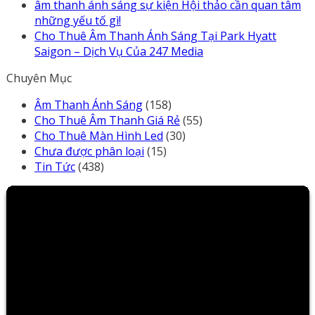
âm thanh ánh sáng sự kiện Hội thảo cần quan tâm
những yếu tố gì!
Cho Thuê Âm Thanh Ánh Sáng Tại Park Hyatt
Saigon – Dịch Vụ Của 247 Media
Chuyên Mục
Âm Thanh Ánh Sáng
(158)
Cho Thuê Âm Thanh Giá Rẻ
(55)
Cho Thuê Màn Hình Led
(30)
Chưa được phân loại
(15)
Tin Tức
(438)