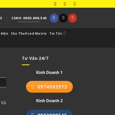
73
CSKH: 0903.898.545
 Kiện
Cho Thuê Led Matrix
Tin Tức
Tư Vấn 24/7
Kinh Doanh 1
0974503573
Kinh Doanh 2
 Vũ